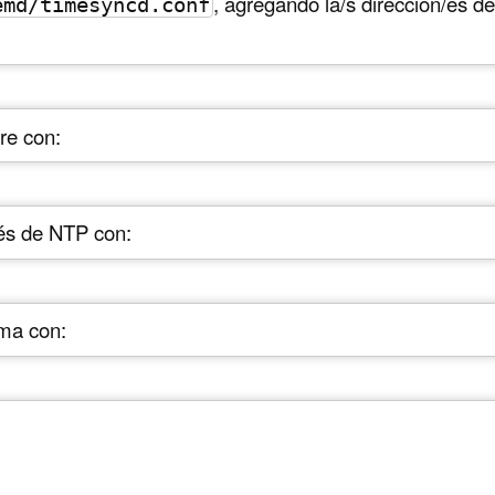
, agregando la/s direccion/es d
emd/timesyncd.conf
are con:
vés de NTP con:
ema con: