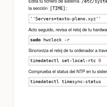
Edita tu fichero de sistema
/etc/syst
la sección
:
[TIME]
''Servers=texto-plano.xyz''
Acto seguido, revisa el reloj de tu hardw
sudo
 hwclock 
-r
Sincroniza el reloj de tu ordenador a tra
timedatectl set-local-rtc 
0
Comprueba el status del NTP en tu sist
timedatectl timesync-status