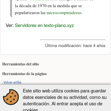
la década de 1970 en la medida que se
popularizaron las
microcomputadoras
.
Ver:
Servidores en texto-plano.xyz
Última modificación:
hace 4 años
Herramientas del sitio
Herramientas de la página
Volver arriba
Este sitio web utiliza cookies para guardar
Excepto donde se indique lo contrario, el contenido de este wiki esta sujeto a
datos esenciales de su actividad, como su
la siguiente licencia:
autenticación. Al entrar acepta el uso de
CC Attribution-Share Alike 4.0 International
cookies.