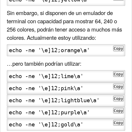
Sin embargo, si disponen de un emulador de
terminal con capacidad para mostrar 64, 240 o
256 colores, podrán tener acceso a muchos más
colores. Actualmente estoy utilizando:
Copy
echo -ne '\e]12;orange\a'
…pero también podrían utilizar:
Copy
echo -ne '\e]12;lime\a'
Copy
echo -ne '\e]12;pink\a'
Copy
echo -ne '\e]12;lightblue\a'
Copy
echo -ne '\e]12;purple\a'
Copy
echo -ne '\e]12;gold\a'