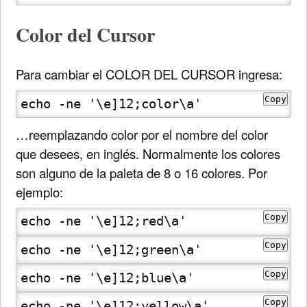
Color del Cursor
Para cambiar el COLOR DEL CURSOR ingresa:
Copy
echo -ne '\e]12;color\a'
…reemplazando color por el nombre del color
que desees, en inglés. Normalmente los colores
son alguno de la paleta de 8 o 16 colores. Por
ejemplo:
Copy
echo -ne '\e]12;red\a'
Copy
echo -ne '\e]12;green\a'
Copy
echo -ne '\e]12;blue\a'
Copy
echo -ne '\e]12;yellow\a'