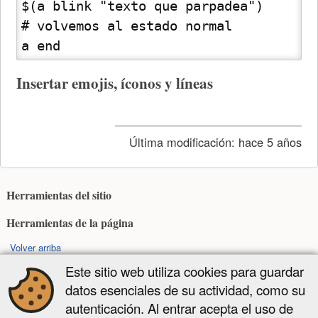
$(a blink "texto que parpadea")

# volvemos al estado normal

a end
Insertar emojis, íconos y líneas
Última modificación:
hace 5 años
Herramientas del sitio
Herramientas de la página
Volver arriba
Este sitio web utiliza cookies para guardar
Excepto donde se indique lo contrario, el contenido de este wiki esta sujeto a
datos esenciales de su actividad, como su
la siguiente licencia:
autenticación. Al entrar acepta el uso de
CC Attribution-Share Alike 4.0 International