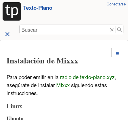
Herramientas
Conectarse
Saltar a
Texto-Plano
de
contenido
usuario
Buscar
Instalación de Mixxx
Para poder emitir en la
radio de texto-plano.xyz
,
asegúrate de Instalar
Mixxx
siguiendo estas
instrucciones.
Linux
Ubuntu