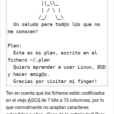
            |(_\\_

            | / \ (

           /_/   \_\

  Un saludo para tod@s l@s que no 
me conocen!

Plan:

  Este es mi plan, escrito en el 
fichero ~/.plan

  Quiero aprender a usar Linux, BSD 
y hacer amig@s. 

  Gracias por visitar mi finger!
Ten en cuenta que los ficheros están codificados
en el viejo
ASCII
de 7 bits a 72 columnas, por lo
que normalmente no aceptan caracteres
extendidos o eñes. ¡Cosa de la antigüedad! Pero