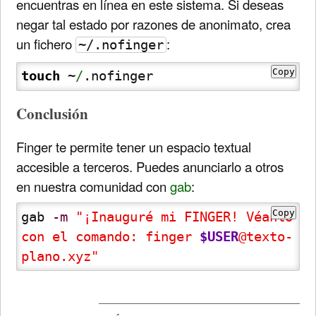
encuentras en línea en este sistema. Si deseas
negar tal estado por razones de anonimato, crea
un fichero
:
~/.nofinger
Copy
touch
 ~
/
.nofinger
Conclusión
Finger te permite tener un espacio textual
accesible a terceros. Puedes anunciarlo a otros
en nuestra comunidad con
gab
:
Copy
gab 
-m
"¡Inauguré mi FINGER! Véanlo 
con el comando: finger 
$USER
@texto-
plano.xyz"