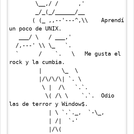
        \__,/ /      ,'

        _/_(_/______/__

       ( (_ ,,--'---^,\\    Aprendí 
un poco de UNIX.

   ___/ \   / ___,'

  /,---' \\ \_   `.

  `      /    `.   \   Me gusta el 
rock y la cumbia.

         |      \_  \

         |/\/\/\| `. \

          \ |  /\   `.`.

           \( /\ \    `.`.  Odio 
las de terror y Window$.

            | \ `.`._,  `-\_,

            | /|  `-'

            |/\(
