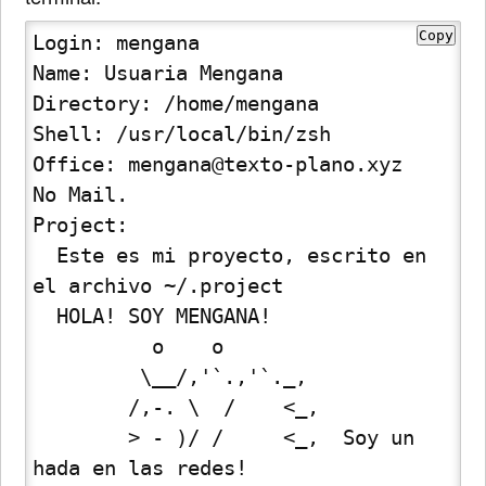
Copy
Login: mengana          			
Name: Usuaria Mengana

Directory: /home/mengana              	
Shell: /usr/local/bin/zsh

Office: mengana@texto-plano.xyz 

No Mail.

Project:

  Este es mi proyecto, escrito en 
el archivo ~/.project

  HOLA! SOY MENGANA!

          o    o

         \__/,'`.,'`._,

        /,-. \  /    <_,

        > - )/ /     <_,  Soy un 
hada en las redes!
