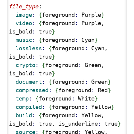
file_type
:
  image
: 
{
foreground
: 
Purple
}
  video
: 
{
foreground
: 
Purple, 
is_bold
: 
true
}
  music
: 
{
foreground
: 
Cyan
}
  lossless
: 
{
foreground
: 
Cyan, 
is_bold
: 
true
}
  crypto
: 
{
foreground
: 
Green, 
is_bold
: 
true
}
  document
: 
{
foreground
: 
Green
}
  compressed
: 
{
foreground
: 
Red
}
  temp
: 
{
foreground
: 
White
}
  compiled
: 
{
foreground
: 
Yellow
}
  build
: 
{
foreground
: 
Yellow, 
is_bold
: 
true, is_underline
: 
true
}
  source
: 
{
foreground
: 
Yellow, 