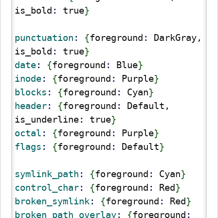
is_bold
: 
true
}
punctuation
: 
{
foreground
: 
DarkGray, 
is_bold
: 
true
}
date
: 
{
foreground
: 
Blue
}
inode
: 
{
foreground
: 
Purple
}
blocks
: 
{
foreground
: 
Cyan
}
header
: 
{
foreground
: 
Default, 
is_underline
: 
true
}
octal
: 
{
foreground
: 
Purple
}
flags
: 
{
foreground
: 
Default
}
symlink_path
: 
{
foreground
: 
Cyan
}
control_char
: 
{
foreground
: 
Red
}
broken_symlink
: 
{
foreground
: 
Red
}
broken_path_overlay
: 
{
foreground
: 