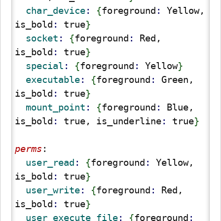
  char_device
: 
{
foreground
: 
Yellow, 
is_bold
: 
true
}
  socket
: 
{
foreground
: 
Red, 
is_bold
: 
true
}
  special
: 
{
foreground
: 
Yellow
}
  executable
: 
{
foreground
: 
Green, 
is_bold
: 
true
}
  mount_point
: 
{
foreground
: 
Blue, 
is_bold
: 
true, is_underline
: 
true
}
perms
:
  user_read
: 
{
foreground
: 
Yellow, 
is_bold
: 
true
}
  user_write
: 
{
foreground
: 
Red, 
is_bold
: 
true
}
  user_execute_file
: 
{
foreground
: 