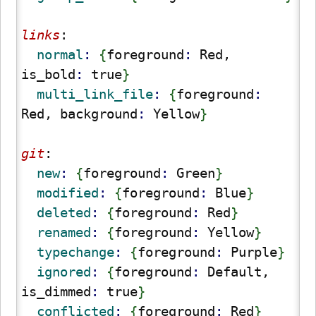
links
:
  normal
: 
{
foreground
: 
Red, 
is_bold
: 
true
}
  multi_link_file
: 
{
foreground
: 
Red, background
: 
Yellow
}
git
:
  new
: 
{
foreground
: 
Green
}
  modified
: 
{
foreground
: 
Blue
}
  deleted
: 
{
foreground
: 
Red
}
  renamed
: 
{
foreground
: 
Yellow
}
  typechange
: 
{
foreground
: 
Purple
}
  ignored
: 
{
foreground
: 
Default, 
is_dimmed
: 
true
}
  conflicted
: 
{
foreground
: 
Red
}