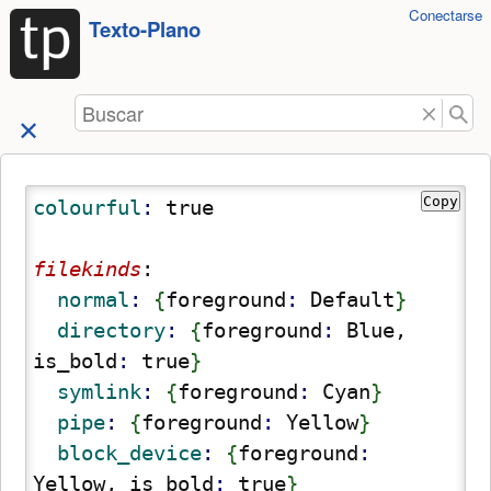
Herramientas
Conectarse
Saltar a
Texto-Plano
de
contenido
usuario
Buscar
Copy
colourful
: 
filekinds
:
  normal
: 
{
foreground
: 
Default
}
  directory
: 
{
foreground
: 
Blue, 
is_bold
: 
true
}
  symlink
: 
{
foreground
: 
Cyan
}
  pipe
: 
{
foreground
: 
Yellow
}
  block_device
: 
{
foreground
: 
Yellow, is_bold
: 
true
}