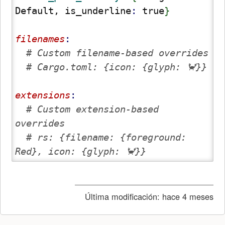
Default, is_underline
: 
true
}
filenames
# Custom filename-based overrides
# Cargo.toml: {icon: {glyph: 🦀}}
extensions
# Custom extension-based 
overrides
# rs: {filename: {foreground: 
Red}, icon: {glyph: 🦀}}
Última modificación:
hace 4 meses