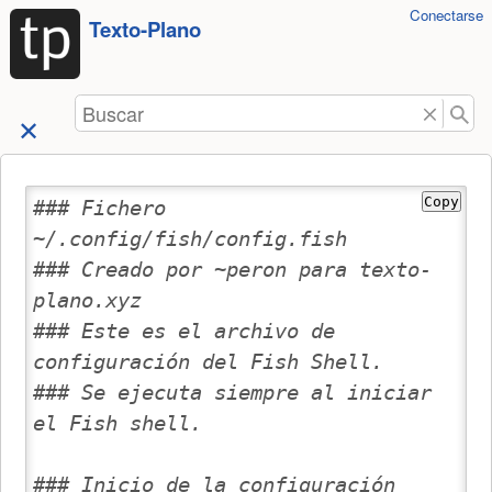
Herramientas
Conectarse
Saltar a
Texto-Plano
de
contenido
usuario
Buscar
Copy
### Fichero 
~/.config/fish/config.fish
### Creado por ~peron para texto-
plano.xyz
### Este es el archivo de 
configuración del Fish Shell.
### Se ejecuta siempre al iniciar 
el Fish shell.
### Inicio de la configuración