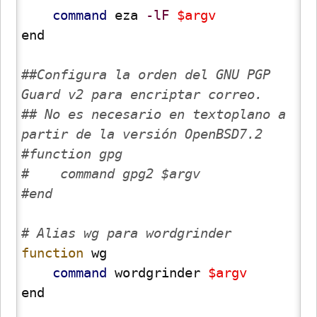
command
 eza 
-lF
$argv
end

##Configura la orden del GNU PGP 
Guard v2 para encriptar correo.
## No es necesario en textoplano a 
partir de la versión OpenBSD7.2
#function gpg
#    command gpg2 $argv
#end
# Alias wg para wordgrinder
function
 wg

command
 wordgrinder 
$argv
end
