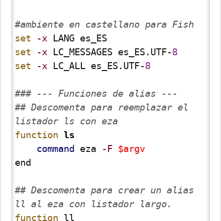
#ambiente en castellano para Fish
set
-x
set
-x
 LC_MESSAGES es_ES.UTF-
8
set
-x
 LC_ALL es_ES.UTF-
8
### --- Funciones de alias ---
## Descomenta para reemplazar el 
listador ls con eza
function
ls
command
 eza 
-F
$argv
end

## Descomenta para crear un alias 
ll al eza con listador largo.
function
 ll
