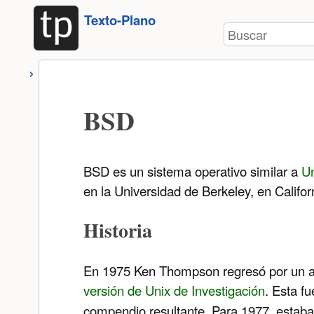
Herramientas
Saltar a
Texto-Plano
de
Buscar
contenido
usuario
BSD
BSD es un sistema operativo similar a
U
en la Universidad de Berkeley, en Califor
Historia
En 1975 Ken Thompson regresó por un año
versión de Unix de Investigación
. Esta f
compendio resultante. Para 1977, estaba 