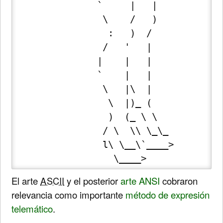
               `     |   |

                \    /   )

                 :   )  /

                /   '   |

               |    |   |

               `    |   |

                \   |\  |

                 \  |)_ (

                 )  (_ \ \

                / \  \\ \_\_

                l\ \__\`____>

                  \____>
El arte
ASCII
y el posterior
arte ANSI
cobraron
relevancia como importante
método de expresión
telemático
.