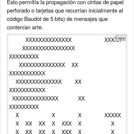
Esto permitía la propagación con cintas de papel
perforado o tarjetas que recurrían inicialmente al
código Baudot de 5 bits) de mensajes que
contenían arte.
Copy
     XXXXXXXXXXXXXX          XXXXX 

    XXXXXXXXXXXXXXXX       
XXXXXXXXX 

   XXXXXXXXXXXXXX  XX     
XXXXXXXXXXX

  XXXXXXXXXXXXXX    XX    
XXXXXXXXXXX 

 XXXXXXXXXXXXXX      XX    
XXXXXXXXX  

  X          X       X       XXXXX

  X  XX  XX  X  XXX  X         X

  X  XX  XX  X  XXX  X         X
