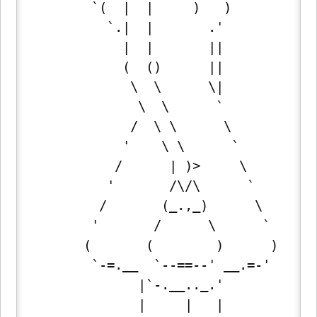
         `(  |  |     )   )

           `.|  |       .'

             |  |       ||

             (  ()      ||

              \  \      \|

               \  \      `

              /  \ \      \

             '    \ \      `

            /      | )>     \

           '       /\/\      `

          /       (_.,_)      \

         '       /      \      `

        (       (        )      )

         `-=.__  `--==--' __.=-'

               |`-.__.._.'

               |     |   |
