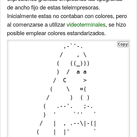
de ancho fijo de estas teleimpresoras.
Inicialmente estas no contaban con colores, pero
al comenzarse a utilizar
videoterminales
, se hizo
posible emplear colores estandarizados.
Copy
                ,-`'-.

               /    , \

              (   ((_)))

              )  /  a a

             /  C     >

            (    \   =(

           /      )  ( )

          (   .--'.   ;-.

          )  '     `''   `

         /   |  , .--\|-(|

        (    |  |'       `
