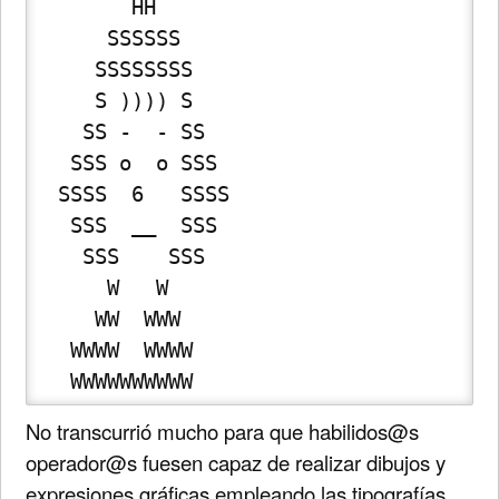
        HH 

      SSSSSS

     SSSSSSSS

     S )))) S 

    SS -  - SS

   SSS o  o SSS

  SSSS  6   SSSS

   SSS  __  SSS

    SSS    SSS

      W   W

     WW  WWW

   WWWW  WWWW 

   WWWWWWWWWW
No transcurrió mucho para que habilidos@s
operador@s fuesen capaz de realizar dibujos y
expresiones gráficas empleando las tipografías