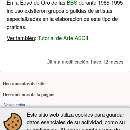
En la Edad de Oro de las
BBS
durante 1985-1995
incluso existieron grupos o guildas de artistas
especializadas en la elaboración de este tipo de
gráficas.
Ver también
:
Tutorial de Arte ASCII
Última modificación:
hace 12 meses
Herramientas del sitio
Herramientas de la página
Volver arriba
Este sitio web utiliza cookies para guardar
Excepto donde se indique lo contrario, el contenido de este wiki esta sujeto a
datos esenciales de su actividad, como su
la siguiente licencia:
autenticación. Al entrar acepta el uso de